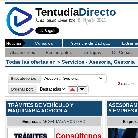
Tentudía
Directo
Las cosas como son.
8 Agosto 2026
Noticias
Comarca
Provincia de Badajoz
Extrem
Alojamientos
Restaurantes
De Tapas
De Copas
Todas las ofertas en >
Servicios
- Asesoría, Gestoría
Subcategorías:
2
ofertas en
Ordenar por:
TRÁMITES DE VEHÍCULO Y
ASESORAMI
MAQUINARIA AGRÍCOLA
Y EMPRESA
Empresa
»
ÁNGEL MAYA MONTERO
Empres
Consúltenos