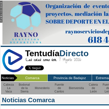
Tentudía
Directo
Las cosas como son.
7 Agosto 2026
Noticias
Comarca
Provincia de Badajoz
Extrema
Cabeza
Bodonal
Fuente
Calera
Fuen
La
de la
Monesterio
de
Bienvenida
de
d
Vaca
Sierra
Cantos
León
Le
Noticias Comarca