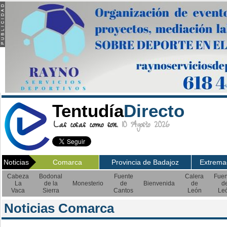
Tentudía
Directo
Las cosas como son.
10 Agosto 2026
Noticias
Comarca
Provincia de Badajoz
Extrema
Cabeza
Bodonal
Fuente
Calera
Fuen
La
de la
Monesterio
de
Bienvenida
de
d
Vaca
Sierra
Cantos
León
Le
Noticias Comarca