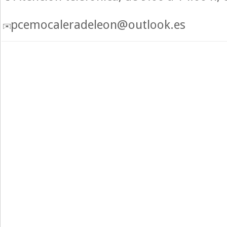
pcemocaleradeleon@outlook.es