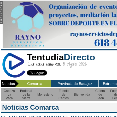
Tentudía
Directo
Las cosas como son.
8 Agosto 2026
Noticias
Comarca
Provincia de Badajoz
Extrema
Cabeza
Bodonal
Fuente
Calera
Fuen
La
de la
Monesterio
de
Bienvenida
de
d
Vaca
Sierra
Cantos
León
Le
Noticias Comarca