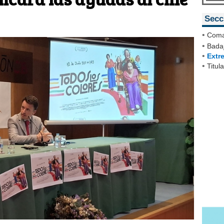
Secc
•
Coma
•
Badaj
•
Extr
•
Titul