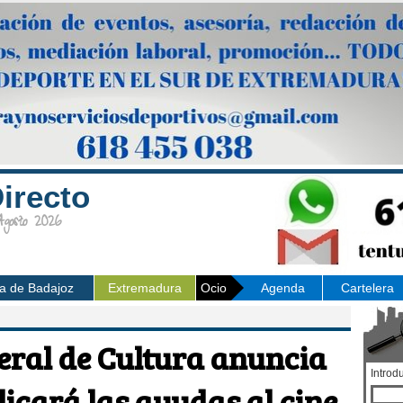
irecto
osto 2026
ia de Badajoz
Extremadura
Ocio
Agenda
Cartelera
neral de Cultura anuncia
Introd
licará las ayudas al cine