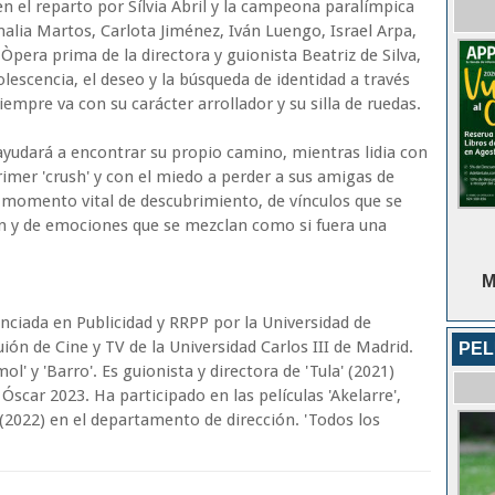
 el reparto por Sílvia Abril y la campeona paralímpica
alia Martos, Carlota Jiménez, Iván Luengo, Israel Arpa,
 Òpera prima de la directora y guionista Beatriz de Silva,
olescencia, el deseo y la búsqueda de identidad a través
iempre va con su carácter arrollador y su silla de ruedas.
ayudará a encontrar su propio camino, mientras lidia con
mer 'crush' y con el miedo a perder a sus amigas de
 momento vital de descubrimiento, de vínculos que se
n y de emociones que se mezclan como si fuera una
M
cenciada en Publicidad y RRPP por la Universidad de
ón de Cine y TV de la Universidad Carlos III de Madrid.
PEL
l' y 'Barro'. Es guionista y directora de 'Tula' (2021)
scar 2023. Ha participado en las películas 'Akelarre',
 (2022) en el departamento de dirección. 'Todos los