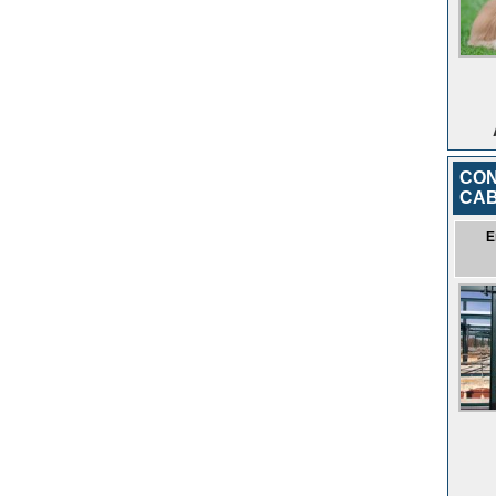
CON
CA
E