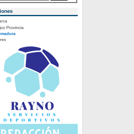
iones
rca
oz Provincia
emadura
ares