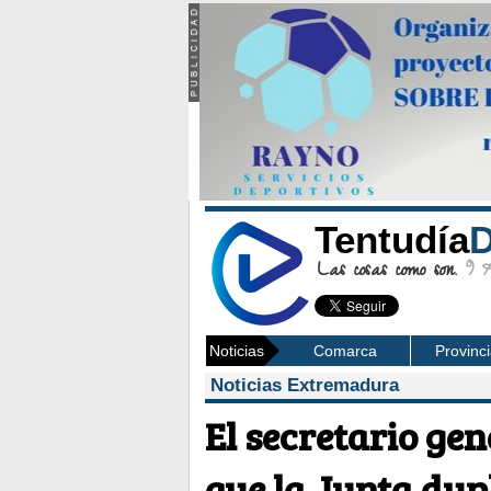
Tentudía
D
Las cosas como son.
9 Ag
Noticias
Comarca
Provinc
Noticias Extremadura
El secretario ge
que la Junta dup