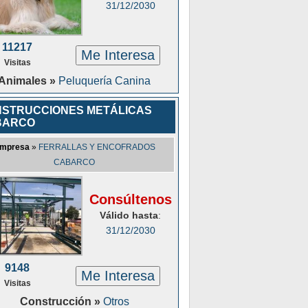
31/12/2030
11217
Me Interesa
Visitas
Animales »
Peluquería Canina
STRUCCIONES METÁLICAS
BARCO
mpresa
»
FERRALLAS Y ENCOFRADOS
CABARCO
Consúltenos
Válido hasta
:
31/12/2030
9148
Me Interesa
Visitas
Construcción »
Otros