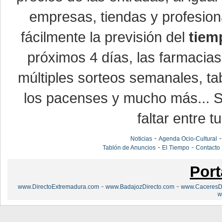
empresas, tiendas y profesio
fácilmente la previsión del
tiem
próximos 4 días, las farmacias
múltiples sorteos semanales, ta
los pacenses y mucho más... Si
faltar entre t
-
Noticias
Agenda Ocio-Cultural
-
-
Tablón de Anuncios
El Tiempo
Contacto
Port
-
-
www.DirectoExtremadura.com
www.BadajozDirecto.com
www.CaceresDi
w