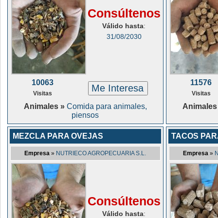
Consúltenos
Válido hasta
:
31/08/2030
10063
11576
Me Interesa
Visitas
Visitas
Animales »
Comida para animales,
Animales
piensos
MEZCLA PARA OVEJAS
TACOS PAR
Empresa
»
NUTRIECO AGROPECUARIA S.L.
Empresa
»
Consúltenos
Válido hasta
: