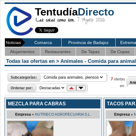
Tentudía
Directo
Las cosas como son.
7 Agosto 2026
Noticias
Comarca
Provincia de Badajoz
Extrem
Alojamientos
Restaurantes
De Tapas
De Copas
Todas las ofertas en >
Animales
- Comida para animal
Subcategorías:
7
ofertas
Ani
en:
Ordenar por:
MEZCLA PARA CABRAS
TACOS PAR
Empresa
»
NUTRIECO AGROPECUARIA S.L.
Empresa
»