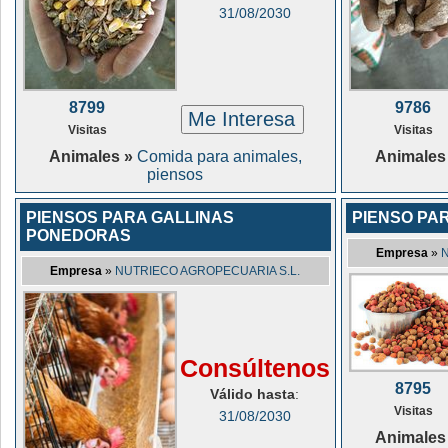
31/08/2030
8799
9786
Me Interesa
Visitas
Visitas
Animales »
Comida para animales,
Animales
piensos
PIENSOS PARA GALLINAS
PIENSO PA
PONEDORAS
Empresa
»
Empresa
»
NUTRIECO AGROPECUARIA S.L.
Consúltenos
8795
Válido hasta
:
Visitas
31/08/2030
Animales